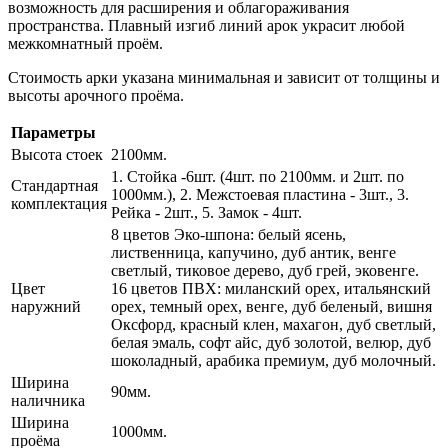
возможность для расширения и облагораживания
пространства. Плавный изгиб линий арок украсит любой
межкомнатный проём.
Стоимость арки указана минимальная и зависит от толщины и
высоты арочного проёма.
Параметры
Высота стоек
2100мм.
1. Стойка -6шт. (4шт. по 2100мм. и 2шт. по
Стандартная
1000мм.), 2. Межстоевая пластина - 3шт., 3.
комплектация
Рейка - 2шт., 5. Замок - 4шт.
8 цветов Эко-шпона: белый ясень,
лиственница, капучино, дуб антик, венге
светлый, тиковое дерево, дуб грей, эковенге.
Цвет
16 цветов ПВХ: миланский орех, итальянский
наружний
орех, темный орех, венге, дуб беленый, вишня
Оксфорд, красный клен, махагон, дуб светлый,
белая эмаль, софт айс, дуб золотой, велюр, дуб
шоколадный, арабика премиум, дуб молочный.
Ширина
90мм.
наличника
Ширина
1000мм.
проёма