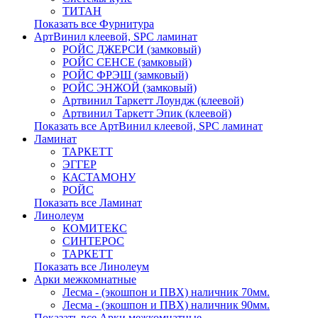
ТИТАН
Показать все Фурнитура
АртВинил клеевой, SPC ламинат
РОЙС ДЖЕРСИ (замковый)
РОЙС СЕНСЕ (замковый)
РОЙС ФРЭШ (замковый)
РОЙС ЭНЖОЙ (замковый)
Артвинил Таркетт Лоундж (клеевой)
Артвинил Таркетт Эпик (клеевой)
Показать все АртВинил клеевой, SPC ламинат
Ламинат
ТАРКЕТТ
ЭГГЕР
КАСТАМОНУ
РОЙС
Показать все Ламинат
Линолеум
КОМИТЕКС
СИНТЕРОС
ТАРКЕТТ
Показать все Линолеум
Арки межкомнатные
Лесма - (экошпон и ПВХ) наличник 70мм.
Лесма - (экошпон и ПВХ) наличник 90мм.
Показать все Арки межкомнатные