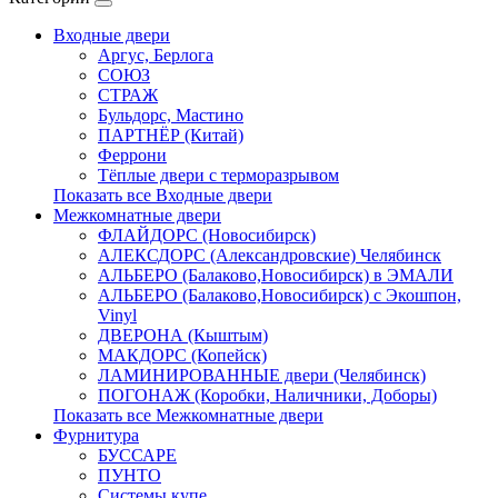
Входные двери
Аргус, Берлога
СОЮЗ
СТРАЖ
Бульдорс, Мастино
ПАРТНЁР (Китай)
Феррони
Тёплые двери с терморазрывом
Показать все Входные двери
Межкомнатные двери
ФЛАЙДОРС (Новосибирск)
АЛЕКСДОРС (Александровские) Челябинск
АЛЬБЕРО (Балаково,Новосибирск) в ЭМАЛИ
АЛЬБЕРО (Балаково,Новосибирск) с Экошпон,
Vinyl
ДВЕРОНА (Кыштым)
МАКДОРС (Копейск)
ЛАМИНИРОВАННЫЕ двери (Челябинск)
ПОГОНАЖ (Коробки, Наличники, Доборы)
Показать все Межкомнатные двери
Фурнитура
БУССАРЕ
ПУНТО
Системы купе