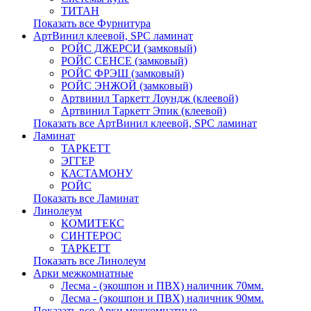
ТИТАН
Показать все Фурнитура
АртВинил клеевой, SPC ламинат
РОЙС ДЖЕРСИ (замковый)
РОЙС СЕНСЕ (замковый)
РОЙС ФРЭШ (замковый)
РОЙС ЭНЖОЙ (замковый)
Артвинил Таркетт Лоундж (клеевой)
Артвинил Таркетт Эпик (клеевой)
Показать все АртВинил клеевой, SPC ламинат
Ламинат
ТАРКЕТТ
ЭГГЕР
КАСТАМОНУ
РОЙС
Показать все Ламинат
Линолеум
КОМИТЕКС
СИНТЕРОС
ТАРКЕТТ
Показать все Линолеум
Арки межкомнатные
Лесма - (экошпон и ПВХ) наличник 70мм.
Лесма - (экошпон и ПВХ) наличник 90мм.
Показать все Арки межкомнатные