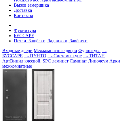
Вызов замерщика
Доставка
Контакты
Фурнитура
БУССАРЕ
Петли, Защёлки, Задвижки, Завёртки
Входные двери
Межкомнатные двери
Фурнитура
-
БУССАРЕ
- ПУНТО
- Системы купе
- ТИТАН
АртВинил клеевой, SPC ламинат
Ламинат
Линолеум
Арки
межкомнатные