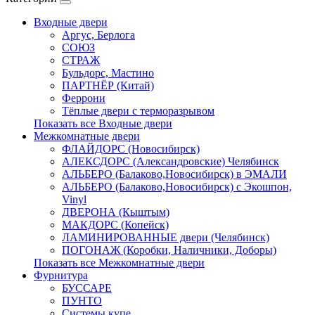
Входные двери
Аргус, Берлога
СОЮЗ
СТРАЖ
Бульдорс, Мастино
ПАРТНЁР (Китай)
Феррони
Тёплые двери с терморазрывом
Показать все Входные двери
Межкомнатные двери
ФЛАЙДОРС (Новосибирск)
АЛЕКСДОРС (Александровские) Челябинск
АЛЬБЕРО (Балаково,Новосибирск) в ЭМАЛИ
АЛЬБЕРО (Балаково,Новосибирск) с Экошпон,
Vinyl
ДВЕРОНА (Кыштым)
МАКДОРС (Копейск)
ЛАМИНИРОВАННЫЕ двери (Челябинск)
ПОГОНАЖ (Коробки, Наличники, Доборы)
Показать все Межкомнатные двери
Фурнитура
БУССАРЕ
ПУНТО
Системы купе