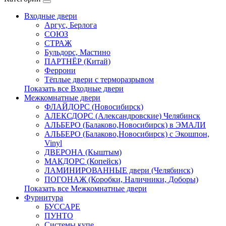
Входные двери
Аргус, Берлога
СОЮЗ
СТРАЖ
Бульдорс, Мастино
ПАРТНЁР (Китай)
Феррони
Тёплые двери с терморазрывом
Показать все Входные двери
Межкомнатные двери
ФЛАЙДОРС (Новосибирск)
АЛЕКСДОРС (Александровские) Челябинск
АЛЬБЕРО (Балаково,Новосибирск) в ЭМАЛИ
АЛЬБЕРО (Балаково,Новосибирск) с Экошпон,
Vinyl
ДВЕРОНА (Кыштым)
МАКДОРС (Копейск)
ЛАМИНИРОВАННЫЕ двери (Челябинск)
ПОГОНАЖ (Коробки, Наличники, Доборы)
Показать все Межкомнатные двери
Фурнитура
БУССАРЕ
ПУНТО
Системы купе