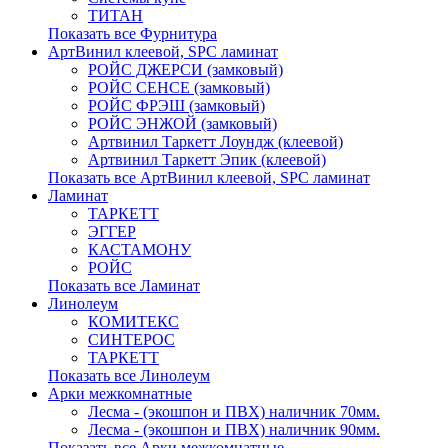
ТИТАН
Показать все Фурнитура
АртВинил клеевой, SPC ламинат
РОЙС ДЖЕРСИ (замковый)
РОЙС СЕНСЕ (замковый)
РОЙС ФРЭШ (замковый)
РОЙС ЭНЖОЙ (замковый)
Артвинил Таркетт Лоундж (клеевой)
Артвинил Таркетт Эпик (клеевой)
Показать все АртВинил клеевой, SPC ламинат
Ламинат
ТАРКЕТТ
ЭГГЕР
КАСТАМОНУ
РОЙС
Показать все Ламинат
Линолеум
КОМИТЕКС
СИНТЕРОС
ТАРКЕТТ
Показать все Линолеум
Арки межкомнатные
Лесма - (экошпон и ПВХ) наличник 70мм.
Лесма - (экошпон и ПВХ) наличник 90мм.
Показать все Арки межкомнатные