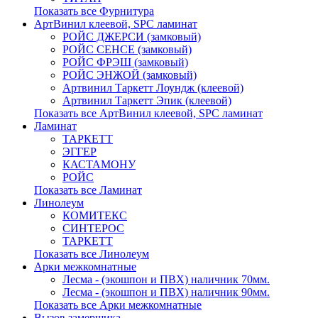
Показать все Фурнитура
АртВинил клеевой, SPC ламинат
РОЙС ДЖЕРСИ (замковый)
РОЙС СЕНСЕ (замковый)
РОЙС ФРЭШ (замковый)
РОЙС ЭНЖОЙ (замковый)
Артвинил Таркетт Лоундж (клеевой)
Артвинил Таркетт Эпик (клеевой)
Показать все АртВинил клеевой, SPC ламинат
Ламинат
ТАРКЕТТ
ЭГГЕР
КАСТАМОНУ
РОЙС
Показать все Ламинат
Линолеум
КОМИТЕКС
СИНТЕРОС
ТАРКЕТТ
Показать все Линолеум
Арки межкомнатные
Лесма - (экошпон и ПВХ) наличник 70мм.
Лесма - (экошпон и ПВХ) наличник 90мм.
Показать все Арки межкомнатные
Вызов замерщика