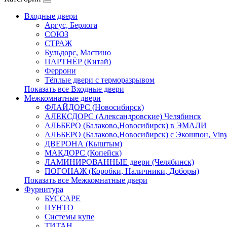
Входные двери
Аргус, Берлога
СОЮЗ
СТРАЖ
Бульдорс, Мастино
ПАРТНЁР (Китай)
Феррони
Тёплые двери с терморазрывом
Показать все Входные двери
Межкомнатные двери
ФЛАЙДОРС (Новосибирск)
АЛЕКСДОРС (Александровские) Челябинск
АЛЬБЕРО (Балаково,Новосибирск) в ЭМАЛИ
АЛЬБЕРО (Балаково,Новосибирск) с Экошпон, Viny
ДВЕРОНА (Кыштым)
МАКДОРС (Копейск)
ЛАМИНИРОВАННЫЕ двери (Челябинск)
ПОГОНАЖ (Коробки, Наличники, Доборы)
Показать все Межкомнатные двери
Фурнитура
БУССАРЕ
ПУНТО
Системы купе
ТИТАН