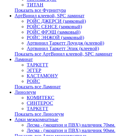
ТИТАН
Показать все Фурнитура
АртВинил клеевой, SPC ламинат
РОЙС ДЖЕРСИ (замковый)
РОЙС СЕНСЕ (замковый)
РОЙС ФРЭШ (замковый)
РОЙС ЭНЖОЙ (замковый)
Артвинил Таркетт Лоундж (клеевой)
Артвинил Таркетт Эпик (клеевой)
Показать все АртВинил клеевой, SPC ламинат
Ламинат
ТАРКЕТТ
ЭГГЕР
КАСТАМОНУ
РОЙС
Показать все Ламинат
Линолеум
КОМИТЕКС
СИНТЕРОС
ТАРКЕТТ
Показать все Линолеум
Арки межкомнатные
Лесма - (экошпон и ПВХ) наличник 70мм.
Лесма - (экошпон и ПВХ) наличник 90мм.
Показать все Арки межкомнатные