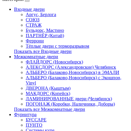
Входные двери
Аргус, Берлога
СОЮЗ
СТРАЖ
Бульдорс, Мастино
ПАРТНЁР (Китай)
Феррони
Тёплые двери с терморазрывом
Показать все Входные двери
Межкомнатные двери
ФЛАЙДОРС (Новосибирск)
АЛЕКСДОРС (Александровские) Челябинск
АЛЬБЕРО (Балаково,Новосибирск) в ЭМАЛИ
АЛЬБЕРО (Балаково,Новосибирск) с Экошпон,
Vinyl
ДВЕРОНА (Кыштым)
МАКДОРС (Копейск)
ЛАМИНИРОВАННЫЕ двери (Челябинск)
ПОГОНАЖ (Коробки, Наличники, Доборы)
Показать все Межкомнатные двери
Фурнитура
БУССАРЕ
ПУНТО
Системы купе