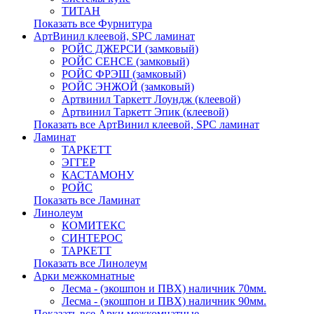
ТИТАН
Показать все Фурнитура
АртВинил клеевой, SPC ламинат
РОЙС ДЖЕРСИ (замковый)
РОЙС СЕНСЕ (замковый)
РОЙС ФРЭШ (замковый)
РОЙС ЭНЖОЙ (замковый)
Артвинил Таркетт Лоундж (клеевой)
Артвинил Таркетт Эпик (клеевой)
Показать все АртВинил клеевой, SPC ламинат
Ламинат
ТАРКЕТТ
ЭГГЕР
КАСТАМОНУ
РОЙС
Показать все Ламинат
Линолеум
КОМИТЕКС
СИНТЕРОС
ТАРКЕТТ
Показать все Линолеум
Арки межкомнатные
Лесма - (экошпон и ПВХ) наличник 70мм.
Лесма - (экошпон и ПВХ) наличник 90мм.
Показать все Арки межкомнатные