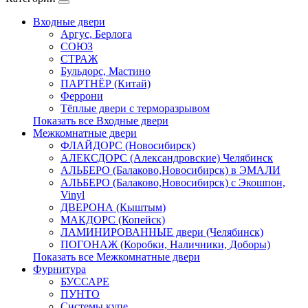
Входные двери
Аргус, Берлога
СОЮЗ
СТРАЖ
Бульдорс, Мастино
ПАРТНЁР (Китай)
Феррони
Тёплые двери с терморазрывом
Показать все Входные двери
Межкомнатные двери
ФЛАЙДОРС (Новосибирск)
АЛЕКСДОРС (Александровские) Челябинск
АЛЬБЕРО (Балаково,Новосибирск) в ЭМАЛИ
АЛЬБЕРО (Балаково,Новосибирск) с Экошпон,
Vinyl
ДВЕРОНА (Кыштым)
МАКДОРС (Копейск)
ЛАМИНИРОВАННЫЕ двери (Челябинск)
ПОГОНАЖ (Коробки, Наличники, Доборы)
Показать все Межкомнатные двери
Фурнитура
БУССАРЕ
ПУНТО
Системы купе