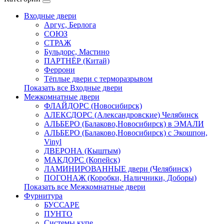
Входные двери
Аргус, Берлога
СОЮЗ
СТРАЖ
Бульдорс, Мастино
ПАРТНЁР (Китай)
Феррони
Тёплые двери с терморазрывом
Показать все Входные двери
Межкомнатные двери
ФЛАЙДОРС (Новосибирск)
АЛЕКСДОРС (Александровские) Челябинск
АЛЬБЕРО (Балаково,Новосибирск) в ЭМАЛИ
АЛЬБЕРО (Балаково,Новосибирск) с Экошпон,
Vinyl
ДВЕРОНА (Кыштым)
МАКДОРС (Копейск)
ЛАМИНИРОВАННЫЕ двери (Челябинск)
ПОГОНАЖ (Коробки, Наличники, Доборы)
Показать все Межкомнатные двери
Фурнитура
БУССАРЕ
ПУНТО
Системы купе