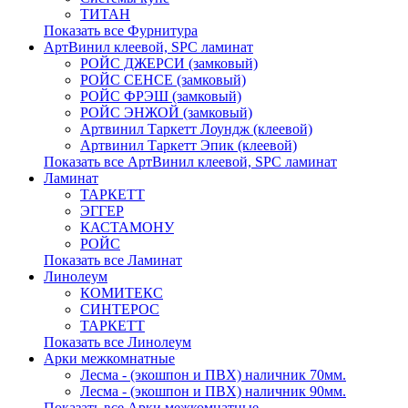
ТИТАН
Показать все Фурнитура
АртВинил клеевой, SPC ламинат
РОЙС ДЖЕРСИ (замковый)
РОЙС СЕНСЕ (замковый)
РОЙС ФРЭШ (замковый)
РОЙС ЭНЖОЙ (замковый)
Артвинил Таркетт Лоундж (клеевой)
Артвинил Таркетт Эпик (клеевой)
Показать все АртВинил клеевой, SPC ламинат
Ламинат
ТАРКЕТТ
ЭГГЕР
КАСТАМОНУ
РОЙС
Показать все Ламинат
Линолеум
КОМИТЕКС
СИНТЕРОС
ТАРКЕТТ
Показать все Линолеум
Арки межкомнатные
Лесма - (экошпон и ПВХ) наличник 70мм.
Лесма - (экошпон и ПВХ) наличник 90мм.
Показать все Арки межкомнатные