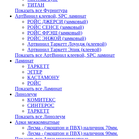
ТИТАН
Показать все Фурнитура
АртВинил клеевой, SPC ламинат
РОЙС ДЖЕРСИ (замковый)
РОЙС СЕНСЕ (замковый)
РОЙС ФРЭШ (замковый)
РОЙС ЭНЖОЙ (замковый)
Артвинил Таркетт Лоундж (клеевой)
Артвинил Таркетт Эпик (клеевой)
Показать все АртВинил клеевой, SPC ламинат
Ламинат
ТАРКЕТТ
ЭГГЕР
КАСТАМОНУ
РОЙС
Показать все Ламинат
Линолеум
КОМИТЕКС
СИНТЕРОС
ТАРКЕТТ
Показать все Линолеум
Арки межкомнатные
Лесма - (экошпон и ПВХ) наличник 70мм.
Лесма - (экошпон и ПВХ) наличник 90мм.
Показать все Арки межкомнатные