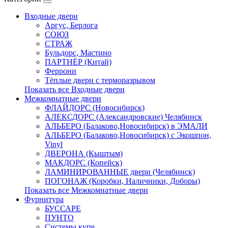
Входные двери
Аргус, Берлога
СОЮЗ
СТРАЖ
Бульдорс, Мастино
ПАРТНЁР (Китай)
Феррони
Тёплые двери с терморазрывом
Показать все Входные двери
Межкомнатные двери
ФЛАЙДОРС (Новосибирск)
АЛЕКСДОРС (Александровские) Челябинск
АЛЬБЕРО (Балаково,Новосибирск) в ЭМАЛИ
АЛЬБЕРО (Балаково,Новосибирск) с Экошпон,
Vinyl
ДВЕРОНА (Кыштым)
МАКДОРС (Копейск)
ЛАМИНИРОВАННЫЕ двери (Челябинск)
ПОГОНАЖ (Коробки, Наличники, Доборы)
Показать все Межкомнатные двери
Фурнитура
БУССАРЕ
ПУНТО
Системы купе