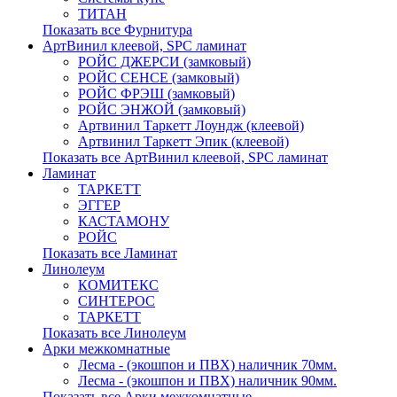
ТИТАН
Показать все Фурнитура
АртВинил клеевой, SPC ламинат
РОЙС ДЖЕРСИ (замковый)
РОЙС СЕНСЕ (замковый)
РОЙС ФРЭШ (замковый)
РОЙС ЭНЖОЙ (замковый)
Артвинил Таркетт Лоундж (клеевой)
Артвинил Таркетт Эпик (клеевой)
Показать все АртВинил клеевой, SPC ламинат
Ламинат
ТАРКЕТТ
ЭГГЕР
КАСТАМОНУ
РОЙС
Показать все Ламинат
Линолеум
КОМИТЕКС
СИНТЕРОС
ТАРКЕТТ
Показать все Линолеум
Арки межкомнатные
Лесма - (экошпон и ПВХ) наличник 70мм.
Лесма - (экошпон и ПВХ) наличник 90мм.
Показать все Арки межкомнатные