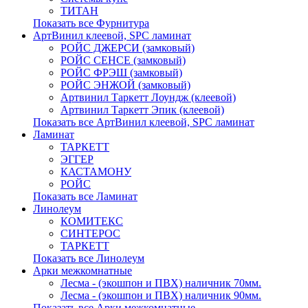
ТИТАН
Показать все Фурнитура
АртВинил клеевой, SPC ламинат
РОЙС ДЖЕРСИ (замковый)
РОЙС СЕНСЕ (замковый)
РОЙС ФРЭШ (замковый)
РОЙС ЭНЖОЙ (замковый)
Артвинил Таркетт Лоундж (клеевой)
Артвинил Таркетт Эпик (клеевой)
Показать все АртВинил клеевой, SPC ламинат
Ламинат
ТАРКЕТТ
ЭГГЕР
КАСТАМОНУ
РОЙС
Показать все Ламинат
Линолеум
КОМИТЕКС
СИНТЕРОС
ТАРКЕТТ
Показать все Линолеум
Арки межкомнатные
Лесма - (экошпон и ПВХ) наличник 70мм.
Лесма - (экошпон и ПВХ) наличник 90мм.
Показать все Арки межкомнатные