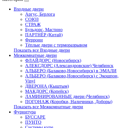
Входные двери
Аргус, Берлога
СОЮЗ
СТРАЖ
Бульдорс, Мастино
ПАРТНЁР (Китай)
Феррони
Тёплые двери с терморазрывом
Показать все Входные двери
Межкомнатные двери
ФЛАЙДОРС (Новосибирск)
АЛЕКСДОРС (Александровские) Челябинск
АЛЬБЕРО (Балаково,Новосибирск) в ЭМАЛИ
АЛЬБЕРО (Балаково,Новосибирск) с Экошпон,
Vinyl
ДВЕРОНА (Кыштым)
МАКДОРС (Копейск)
ЛАМИНИРОВАННЫЕ двери (Челябинск)
ПОГОНАЖ (Коробки, Наличники, Доборы)
Показать все Межкомнатные двери
Фурнитура
БУССАРЕ
ПУНТО
Системы купе