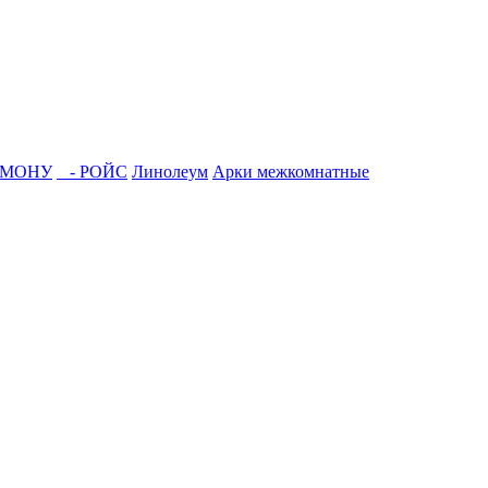
АМОНУ
- РОЙС
Линолеум
Арки межкомнатные