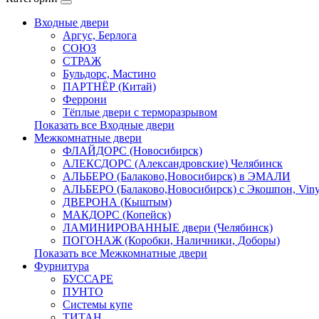
Входные двери
Аргус, Берлога
СОЮЗ
СТРАЖ
Бульдорс, Мастино
ПАРТНЁР (Китай)
Феррони
Тёплые двери с терморазрывом
Показать все Входные двери
Межкомнатные двери
ФЛАЙДОРС (Новосибирск)
АЛЕКСДОРС (Александровские) Челябинск
АЛЬБЕРО (Балаково,Новосибирск) в ЭМАЛИ
АЛЬБЕРО (Балаково,Новосибирск) с Экошпон, Viny
ДВЕРОНА (Кыштым)
МАКДОРС (Копейск)
ЛАМИНИРОВАННЫЕ двери (Челябинск)
ПОГОНАЖ (Коробки, Наличники, Доборы)
Показать все Межкомнатные двери
Фурнитура
БУССАРЕ
ПУНТО
Системы купе
ТИТАН