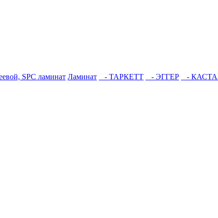
еевой, SPC ламинат
Ламинат
- ТАРКЕТТ
- ЭГГЕР
- КАСТ