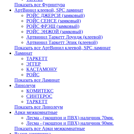
Показать все Фурнитура
АртВинил клеевой, SPC ламинат
РОЙС ДЖЕРСИ (замковый)
РОЙС СЕНСЕ (замковый)
РОЙС ФРЭШ (замковый)
РОЙС ЭНЖОЙ (замковый)
Артвинил Таркетт Лоундж (клеевой)
Артвинил Таркетт Эпик (клеевой)
Показать все АртВинил клеевой, SPC ламинат
Ламинат
ТАРКЕТТ
ЭГГЕР
КАСТАМОНУ
РОЙС
Показать все Ламинат
Линолеум
КОМИТЕКС
СИНТЕРОС
ТАРКЕТТ
Показать все Линолеум
Арки межкомнатные
Лесма - (экошпон и ПВХ) наличник 70мм.
Лесма - (экошпон и ПВХ) наличник 90мм.
Показать все Арки межкомнатные
Вызов замерщика