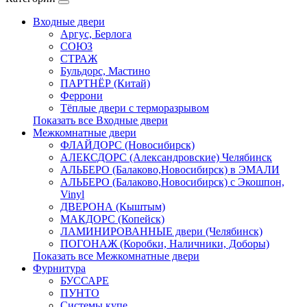
Входные двери
Аргус, Берлога
СОЮЗ
СТРАЖ
Бульдорс, Мастино
ПАРТНЁР (Китай)
Феррони
Тёплые двери с терморазрывом
Показать все Входные двери
Межкомнатные двери
ФЛАЙДОРС (Новосибирск)
АЛЕКСДОРС (Александровские) Челябинск
АЛЬБЕРО (Балаково,Новосибирск) в ЭМАЛИ
АЛЬБЕРО (Балаково,Новосибирск) с Экошпон,
Vinyl
ДВЕРОНА (Кыштым)
МАКДОРС (Копейск)
ЛАМИНИРОВАННЫЕ двери (Челябинск)
ПОГОНАЖ (Коробки, Наличники, Доборы)
Показать все Межкомнатные двери
Фурнитура
БУССАРЕ
ПУНТО
Системы купе