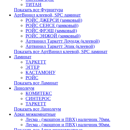
ТИТАН
Показать все Фурнитура
АртВинил клеевой, SPC ламинат
РОЙС ДЖЕРСИ (замковый)
РОЙС СЕНСЕ (замковый)
РОЙС ФРЭШ (замковый)
РОЙС ЭНЖОЙ (замковый)
Артвинил Таркетт Лоундж (клеевой)
Артвинил Таркетт Эпик (клеевой)
Показать все АртВинил клеевой, SPC ламинат
Ламинат
ТАРКЕТТ
ЭГГЕР
КАСТАМОНУ
РОЙС
Показать все Ламинат
Линолеум
КОМИТЕКС
СИНТЕРОС
ТАРКЕТТ
Показать все Линолеум
Арки межкомнатные
Лесма - (экошпон и ПВХ) наличник 70мм.
Лесма - (экошпон и ПВХ) наличник 90мм.
Показать все Арки межкомнатные