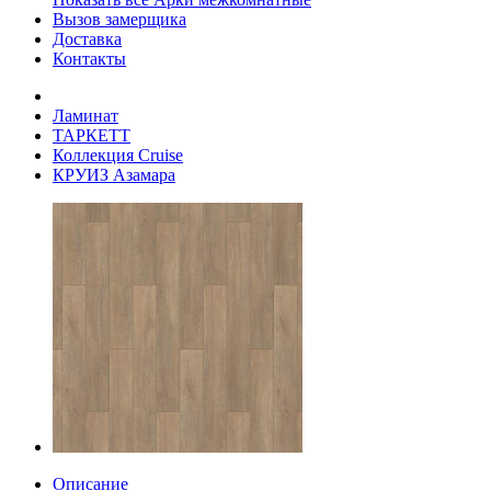
Вызов замерщика
Доставка
Контакты
Ламинат
ТАРКЕТТ
Коллекция Cruise
КРУИЗ Азамара
Описание