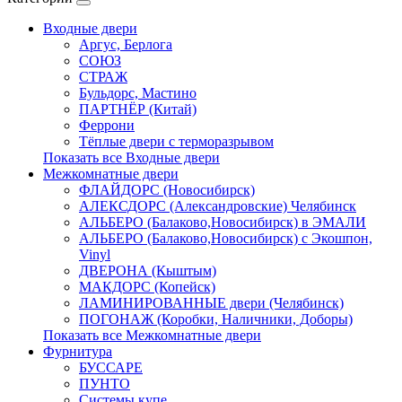
Входные двери
Аргус, Берлога
СОЮЗ
СТРАЖ
Бульдорс, Мастино
ПАРТНЁР (Китай)
Феррони
Тёплые двери с терморазрывом
Показать все Входные двери
Межкомнатные двери
ФЛАЙДОРС (Новосибирск)
АЛЕКСДОРС (Александровские) Челябинск
АЛЬБЕРО (Балаково,Новосибирск) в ЭМАЛИ
АЛЬБЕРО (Балаково,Новосибирск) с Экошпон,
Vinyl
ДВЕРОНА (Кыштым)
МАКДОРС (Копейск)
ЛАМИНИРОВАННЫЕ двери (Челябинск)
ПОГОНАЖ (Коробки, Наличники, Доборы)
Показать все Межкомнатные двери
Фурнитура
БУССАРЕ
ПУНТО
Системы купе