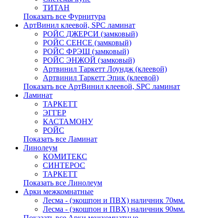
ТИТАН
Показать все Фурнитура
АртВинил клеевой, SPC ламинат
РОЙС ДЖЕРСИ (замковый)
РОЙС СЕНСЕ (замковый)
РОЙС ФРЭШ (замковый)
РОЙС ЭНЖОЙ (замковый)
Артвинил Таркетт Лоундж (клеевой)
Артвинил Таркетт Эпик (клеевой)
Показать все АртВинил клеевой, SPC ламинат
Ламинат
ТАРКЕТТ
ЭГГЕР
КАСТАМОНУ
РОЙС
Показать все Ламинат
Линолеум
КОМИТЕКС
СИНТЕРОС
ТАРКЕТТ
Показать все Линолеум
Арки межкомнатные
Лесма - (экошпон и ПВХ) наличник 70мм.
Лесма - (экошпон и ПВХ) наличник 90мм.
Показать все Арки межкомнатные