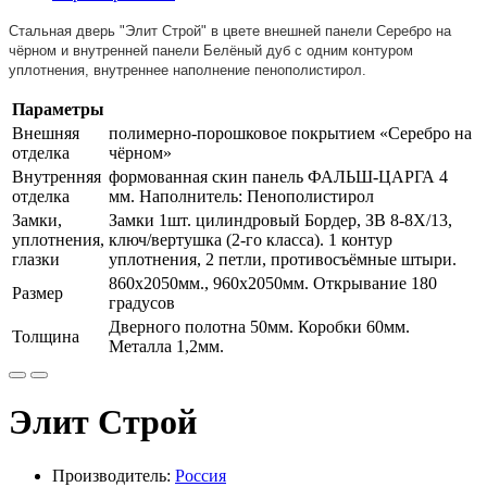
Стальная дверь "Элит Строй" в цвете внешней панели
Серебро на
чёрном
и внутренней панели Белёный дуб
с одним контуром
уплотнения, внутреннее наполнение пенополистирол.
Параметры
Внешняя
полимерно-порошковое покрытием «Серебро на
отделка
чёрном»
Внутренняя
формованная скин панель ФАЛЬШ-ЦАРГА 4
отделка
мм. Наполнитель: Пенополистирол
Замки,
Замки 1шт. цилиндровый Бордер, ЗВ 8-8Х/13,
уплотнения,
ключ/вертушка (2-го класса). 1 контур
глазки
уплотнения, 2 петли, противосъёмные штыри.
860х2050мм., 960х2050мм. Открывание 180
Размер
градусов
Дверного полотна 50мм. Коробки 60мм.
Толщина
Металла 1,2мм.
Элит Строй
Производитель:
Россия